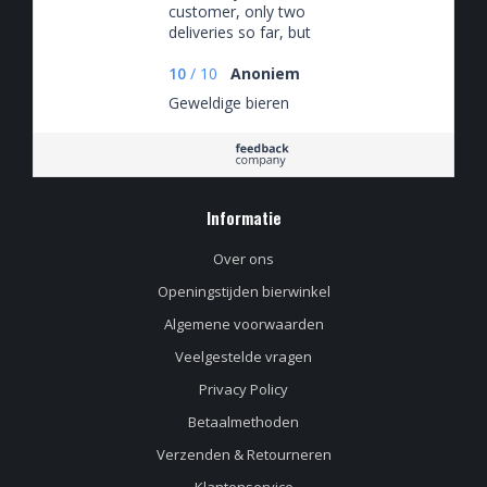
customer, only two
deliveries so far, but
a very satisfied one.
Interesting and
10
/
10
Anoniem
varied selection of
Geweldige bieren
beers (that I would
probably not
otherwise have
come across) and
yet coordinated with
Informatie
my Untappd history.
Fast and secure
delivery. Nothing
Over ons
negative to say.
Openingstijden bierwinkel
Algemene voorwaarden
Veelgestelde vragen
Privacy Policy
Betaalmethoden
Verzenden & Retourneren