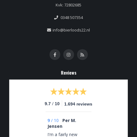
Kvk: 72802685
0348 507354
info@bierloods22.nl
Reviews
/
9.7
10
1.694 reviews
9
/
10
Per M.
Jensen
I'm a fairly new