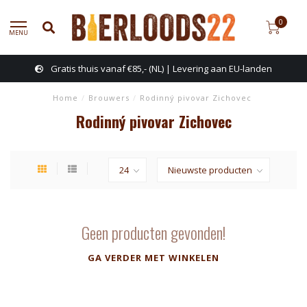
0
MENU
Gratis thuis vanaf €85,- (NL) | Levering aan EU-landen
Home
/
Brouwers
/
Rodinný pivovar Zichovec
Rodinný pivovar Zichovec
Geen producten gevonden!
GA VERDER MET WINKELEN