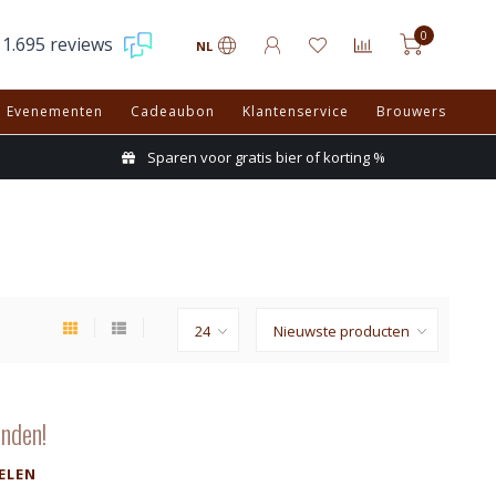
0
1.695 reviews
NL
Evenementen
Cadeaubon
Klantenservice
Brouwers
Sparen voor gratis bier of korting %
nden!
ELEN