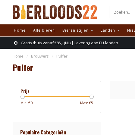
Home
Alle bieren
Bieren stijlen
Landen
Nie
Gratis thuis vanaf €85,- (NL) | Levering aan EU-landen
Home
/
Brouwers
/
Pulfer
Pulfer
Prijs
Min: €
0
Max: €
5
Populaire Categorieën