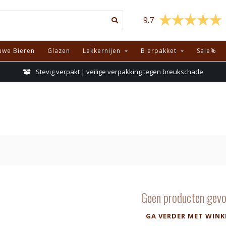
9.7
uwe Bieren
Glazen
Lekkernijen
Bierpakket
Sale%
Stevig verpakt | veilige verpakking tegen breukschade
Geen producten gevo
GA VERDER MET WINK