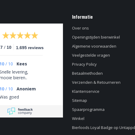
Informatie
Over ons
Openingstijden bierwinkel
Algemene voorwaarden
/
.7
10
1.695 reviews
Veelgestelde vragen
10
/
10
Kees
Privacy Policy
Snelle levering,
Betaalmethoden
mooie bieren..
Verzenden & Retourneren
10
/
10
Anoniem
Klantenservice
Was goed
Sitemap
Spaarprogramma
Winkel
Bierloods Loyal Badge op Untapp