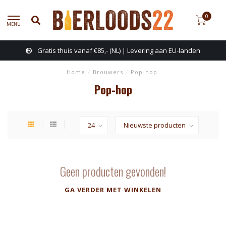
0
MENU
Gratis thuis vanaf €85,- (NL) | Levering aan EU-landen
Home
/
Brouwers
/
Pop-hop
Pop-hop
Geen producten gevonden!
GA VERDER MET WINKELEN