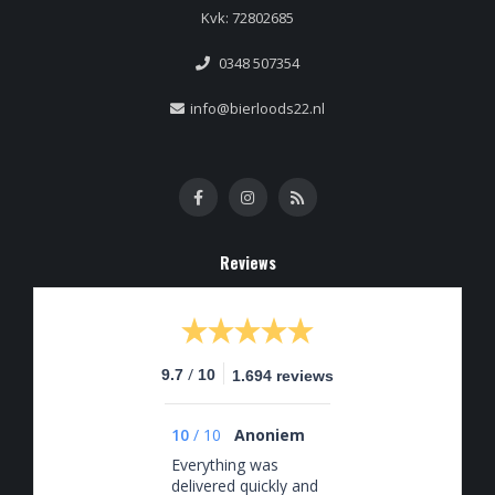
Kvk: 72802685
0348 507354
info@bierloods22.nl
Reviews
/
9.7
10
1.694 reviews
10
/
10
Anoniem
Everything was
delivered quickly and