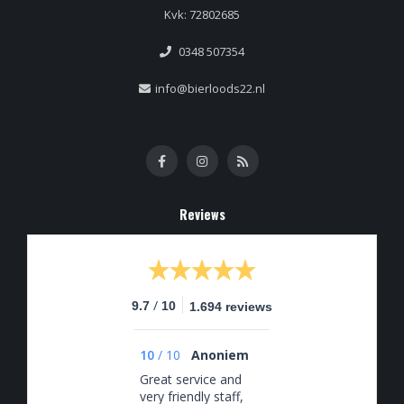
Kvk: 72802685
0348 507354
info@bierloods22.nl
Reviews
/
9.7
10
1.694 reviews
10
/
10
Anoniem
Great service and
very friendly staff,