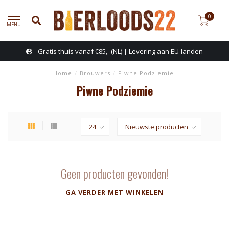
0
MENU
Gratis thuis vanaf €85,- (NL) | Levering aan EU-landen
Home
/
Brouwers
/
Piwne Podziemie
Piwne Podziemie
Geen producten gevonden!
GA VERDER MET WINKELEN