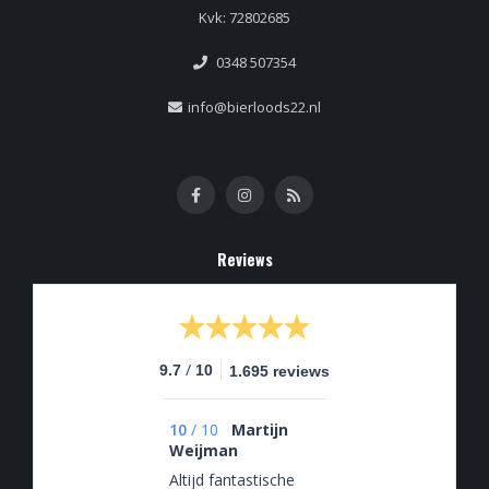
Kvk: 72802685
0348 507354
info@bierloods22.nl
Reviews
/
9.7
10
1.695 reviews
10
/
10
Martijn
Weijman
Altijd fantastische