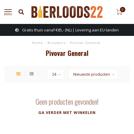
0
MENU
Gratis thuis vanaf €85,- (NL) | Levering aan EU-landen
Home
/
Brouwers
/
Pivovar General
Pivovar General
Geen producten gevonden!
GA VERDER MET WINKELEN