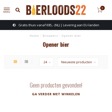
0
MENU
Gratis thuis vanaf €85,- (NL) | Levering aan EU-landen
Home
/
Brouwers
/
Opener bier
Opener bier
Geen producten gevonden!
GA VERDER MET WINKELEN