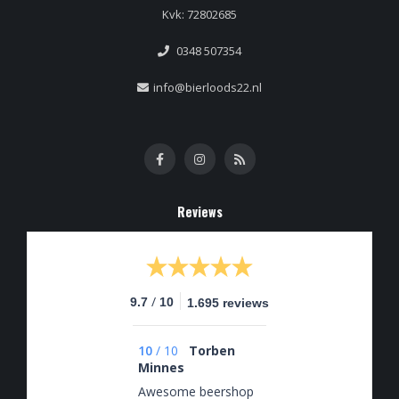
Kvk: 72802685
0348 507354
info@bierloods22.nl
Reviews
/
9.7
10
1.695 reviews
10
/
10
Torben
Minnes
Awesome beershop