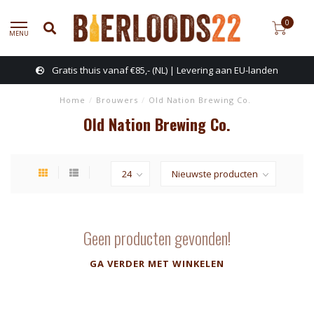
0
MENU
Gratis thuis vanaf €85,- (NL) | Levering aan EU-landen
Home
/
Brouwers
/
Old Nation Brewing Co.
Old Nation Brewing Co.
Geen producten gevonden!
GA VERDER MET WINKELEN