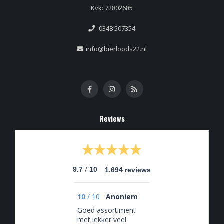
Kvk: 72802685
0348 507354
info@bierloods22.nl
Reviews
/
9.7
10
1.694 reviews
10
/
10
Anoniem
Goed assortiment
met lekker veel