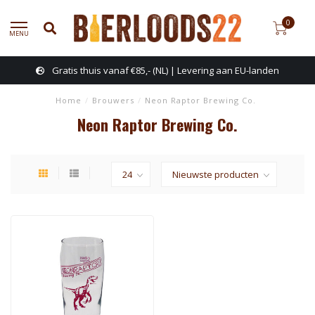
0
MENU
Gratis thuis vanaf €85,- (NL) | Levering aan EU-landen
Home
/
Brouwers
/
Neon Raptor Brewing Co.
Neon Raptor Brewing Co.