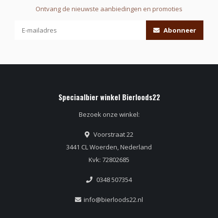
Ontvang de nieuwste aanbiedingen en promoties
Abonneer
Speciaalbier winkel Bierloods22
Bezoek onze winkel:
Voorstraat 22
3441 CL Woerden, Nederland
Kvk: 72802685
0348 507354
info@bierloods22.nl