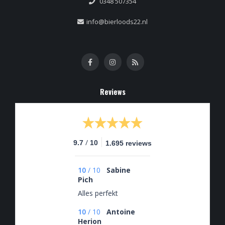
0348 507354
info@bierloods22.nl
Reviews
/
9.7
10
1.695 reviews
10
/
10
Sabine
Pich
Alles perfekt
10
/
10
Antoine
Herion