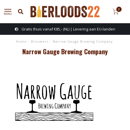
0
MENU
Gratis thuis vanaf €85,- (NL) | Levering aan EU-landen
Home
/
Brouwers
/
Narrow Gauge Brewing Company
Narrow Gauge Brewing Company