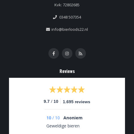
Kvk: 72802685
0348 507354
info@bierloods22.nl
Reviews
/
9.7
10
1.695 reviews
10
/
10
Anoniem
Geweldige bieren