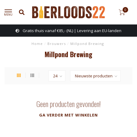
0
MENU
Gratis thuis vanaf €85,- (NL) | Levering aan EU-landen
Home
/
Brouwers
/
Millpond Brewing
Millpond Brewing
Geen producten gevonden!
GA VERDER MET WINKELEN