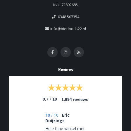
Kvk: 72802685
0348 507354
info@bierloods22.nl
Reviews
/
9.7
10
1.694 reviews
10
/
10
Eric
Duijzings
Hele fijne winkel met