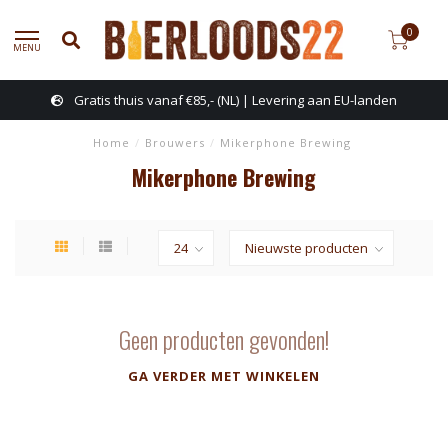
0
MENU
Gratis thuis vanaf €85,- (NL) | Levering aan EU-landen
Home
/
Brouwers
/
Mikerphone Brewing
Mikerphone Brewing
Geen producten gevonden!
GA VERDER MET WINKELEN