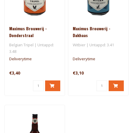
Maximus Brouwerij -
Maximus Brouwerij -
Donderstraal
Dakhaas
Belgian Tripel | Untappd:
Witbier | Untappd: 3.41
3.48
Deliverytime
Deliverytime
€3,40
€3,10