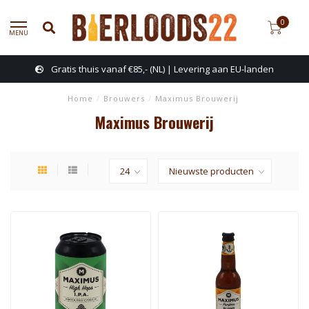
0
MENU
Gratis thuis vanaf €85,- (NL) | Levering aan EU-landen
Home
/
Brouwers
/
Maximus Brouwerij
Maximus Brouwerij