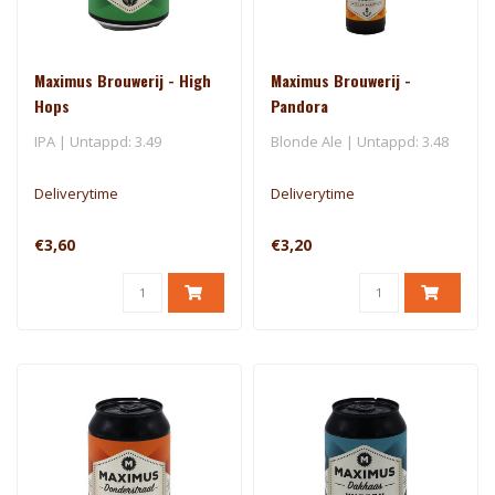
Maximus Brouwerij - High
Maximus Brouwerij -
Hops
Pandora
IPA | Untappd: 3.49
Blonde Ale | Untappd: 3.48
Deliverytime
Deliverytime
€3,60
€3,20