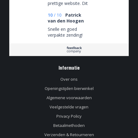
prettige website. Dit
is niet een eenmalige
ervaring maar ik heb
10
/
10
Patrick
hier keer op keer van
van den Hoogen
kunnen genieten.
Snelle en goed
verpakte zending!
Informatie
Over ons
Openingstijden bierwinkel
Algemene voorwaarden
Veelgestelde vragen
Privacy Policy
Betaalmethoden
Verzenden & Retourneren