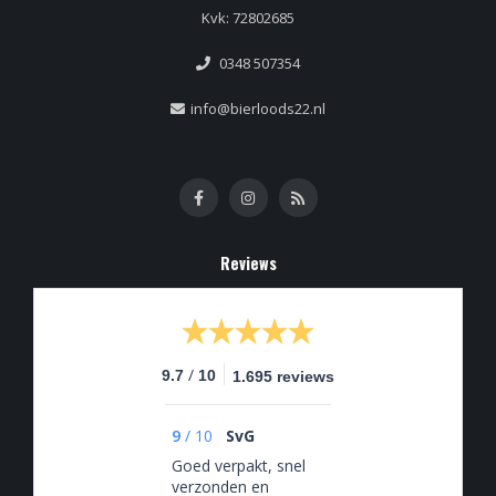
Kvk: 72802685
0348 507354
info@bierloods22.nl
Reviews
/
9.7
10
1.695 reviews
9
/
10
SvG
Goed verpakt, snel
verzonden en