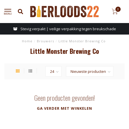
0
MENU
Stevig verpakt | veilige verpakking tegen breukschade
Home
/
Brouwers
/
Little Monster Brewing Co
Little Monster Brewing Co
Geen producten gevonden!
GA VERDER MET WINKELEN