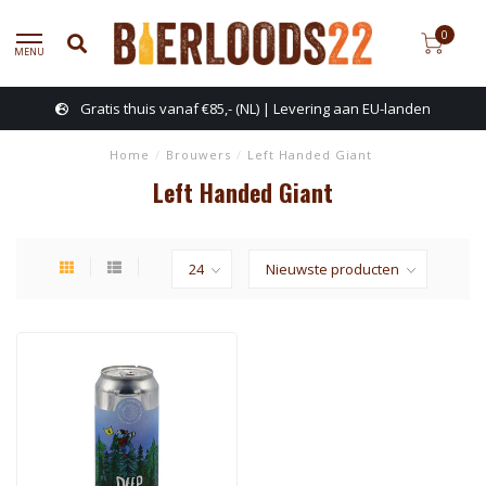
0
MENU
Gratis thuis vanaf €85,- (NL) | Levering aan EU-landen
Home
/
Brouwers
/
Left Handed Giant
Left Handed Giant