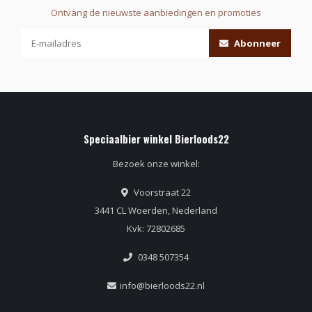
Ontvang de nieuwste aanbiedingen en promoties
Abonneer
Speciaalbier winkel Bierloods22
Bezoek onze winkel:
Voorstraat 22
3441 CL Woerden, Nederland
Kvk: 72802685
0348 507354
info@bierloods22.nl