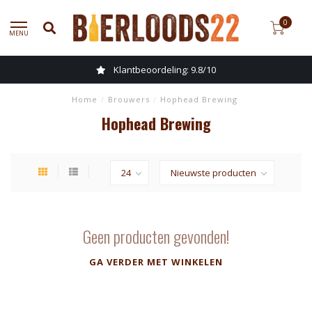
0
MENU
Klantbeoordeling: 9.8/10
Home
/
Brouwers
/
Hophead Brewing
Hophead Brewing
Geen producten gevonden!
GA VERDER MET WINKELEN