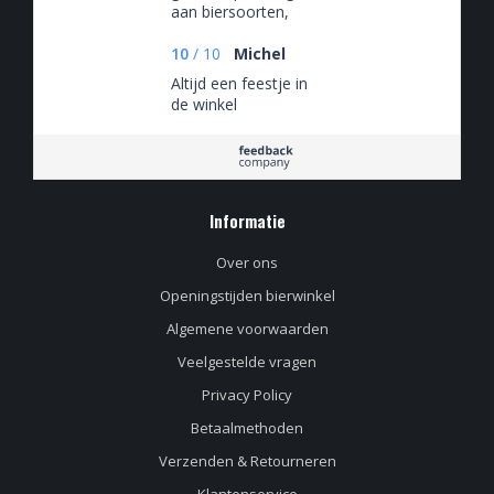
aan biersoorten,
slecht voor de hobby
🤡
10
/
10
Michel
Altijd een feestje in
de winkel
Informatie
Over ons
Openingstijden bierwinkel
Algemene voorwaarden
Veelgestelde vragen
Privacy Policy
Betaalmethoden
Verzenden & Retourneren