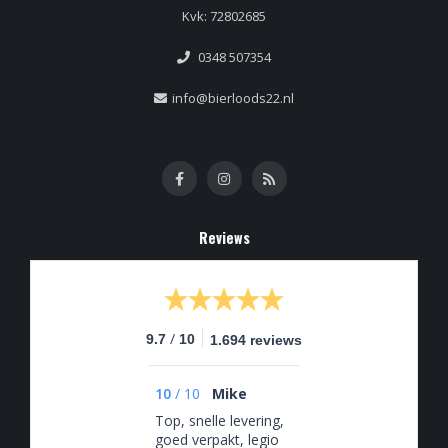
Kvk: 72802685
0348 507354
info@bierloods22.nl
Reviews
/
9.7
10
1.694 reviews
10
/
10
Mike
Top, snelle levering,
goed verpakt, legio