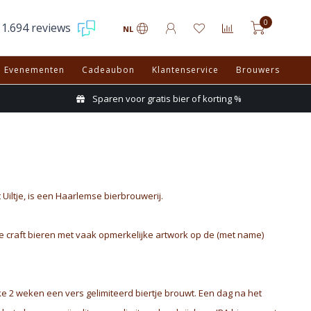
0
1.694 reviews
NL
Evenementen
Cadeaubon
Klantenservice
Brouwers
Sparen voor gratis bier of korting %
Uiltje, is een Haarlemse bierbrouwerij.
ge craft bieren met vaak opmerkelijke artwork op de (met name)
lke 2 weken een vers gelimiteerd biertje brouwt. Een dag na het