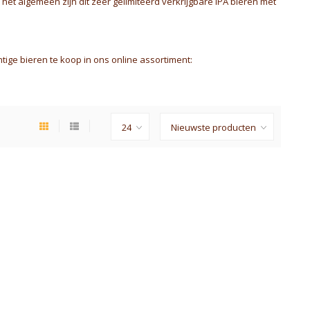
r het algemeen zijn dit zeer gelimiteerd verkrijgbare IPA bieren met
tige bieren te koop in ons online assortiment: