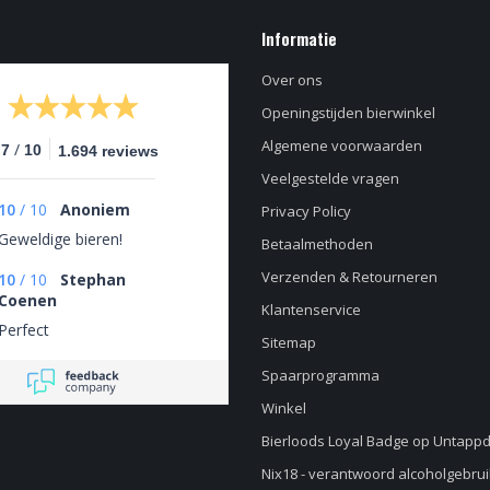
Informatie
Over ons
Openingstijden bierwinkel
Algemene voorwaarden
/
.7
10
1.694 reviews
Veelgestelde vragen
10
/
10
Anoniem
Privacy Policy
Geweldige bieren!
Betaalmethoden
Verzenden & Retourneren
10
/
10
Stephan
Coenen
Klantenservice
Perfect
Sitemap
Spaarprogramma
Winkel
Bierloods Loyal Badge op Untapp
Nix18 - verantwoord alcoholgebrui