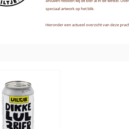
afvullen hebben wij dit bier al in de winkel. Ove
speciaal artwork op het blik.
Hieronder een actueel overzicht van deze prach