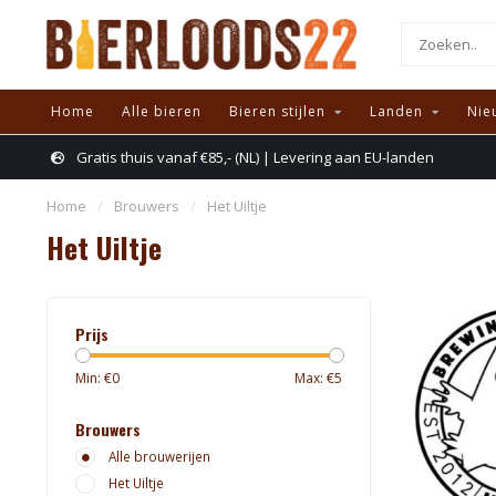
Home
Alle bieren
Bieren stijlen
Landen
Nie
Gratis thuis vanaf €85,- (NL) | Levering aan EU-landen
Home
/
Brouwers
/
Het Uiltje
Het Uiltje
Prijs
Min: €
0
Max: €
5
Brouwers
Alle brouwerijen
Het Uiltje