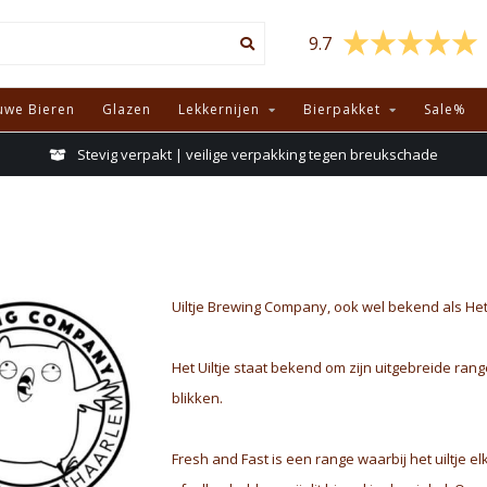
9.7
uwe Bieren
Glazen
Lekkernijen
Bierpakket
Sale%
Stevig verpakt | veilige verpakking tegen breukschade
Uiltje Brewing Company, ook wel bekend als Het 
Het Uiltje staat bekend om zijn uitgebreide ran
blikken.
Fresh and Fast is een range waarbij het uiltje e