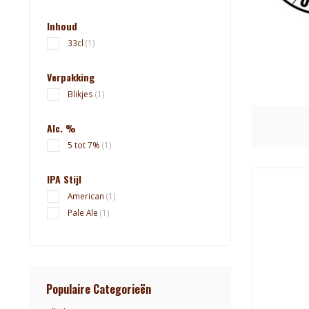
Inhoud
33cl
(1)
Verpakking
Blikjes
(1)
Alc. %
5 tot 7%
(1)
IPA Stijl
American
(1)
Pale Ale
(1)
Populaire Categorieën