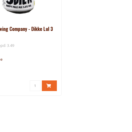
ewing Company - Dikke Lul 3
pd: 3.49
me