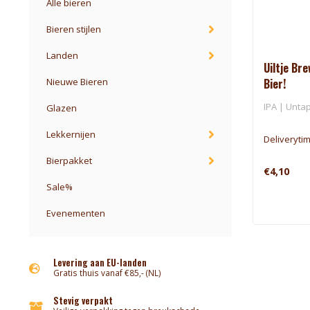
Alle bieren
Bieren stijlen
Landen
Uiltje Br
Bier!
Nieuwe Bieren
IPA | Untap
Glazen
Lekkernijen
Deliveryti
Bierpakket
€4,10
Sale%
Evenementen
Levering aan EU-landen
Gratis thuis vanaf €85,- (NL)
Stevig verpakt