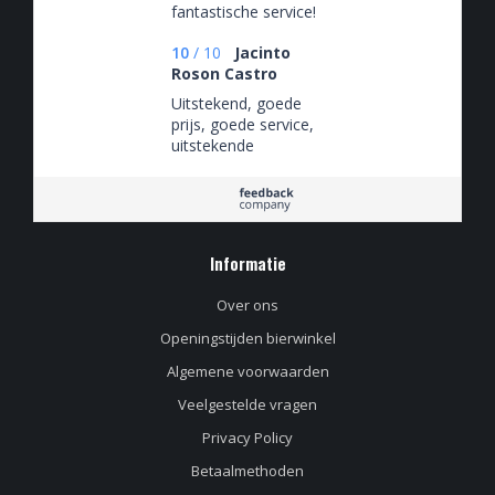
fantastische service!
10
/
10
Jacinto
Roson Castro
Uitstekend, goede
prijs, goede service,
uitstekende
communicatie met
de verkoper.
Informatie
Over ons
Openingstijden bierwinkel
Algemene voorwaarden
Veelgestelde vragen
Privacy Policy
Betaalmethoden