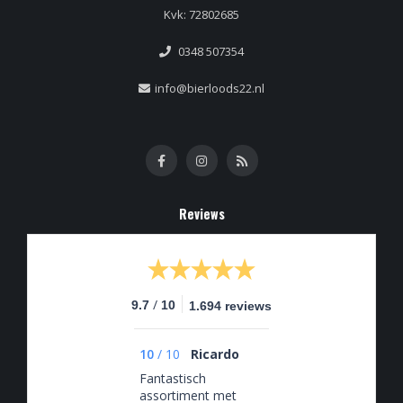
Kvk: 72802685
0348 507354
info@bierloods22.nl
Reviews
/
9.7
10
1.694 reviews
10
/
10
Ricardo
Fantastisch
assortiment met