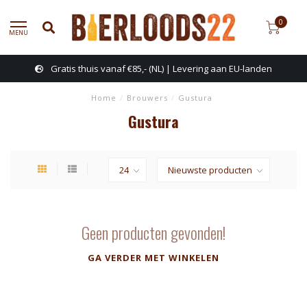
0
MENU
Gratis thuis vanaf €85,- (NL) | Levering aan EU-landen
Home
/
Brouwers
/
Gustura
Gustura
Geen producten gevonden!
GA VERDER MET WINKELEN