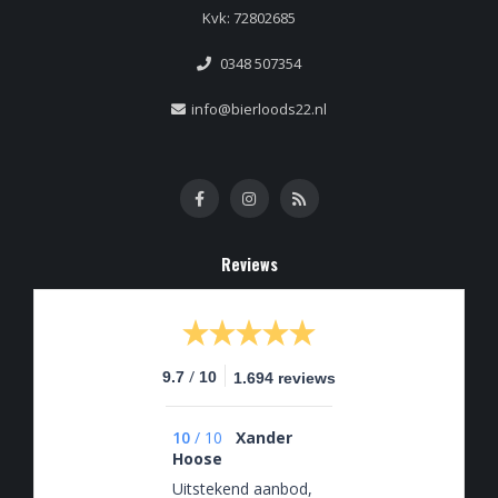
Kvk: 72802685
0348 507354
info@bierloods22.nl
Reviews
/
9.7
10
1.694 reviews
10
/
10
Xander
Hoose
Uitstekend aanbod,