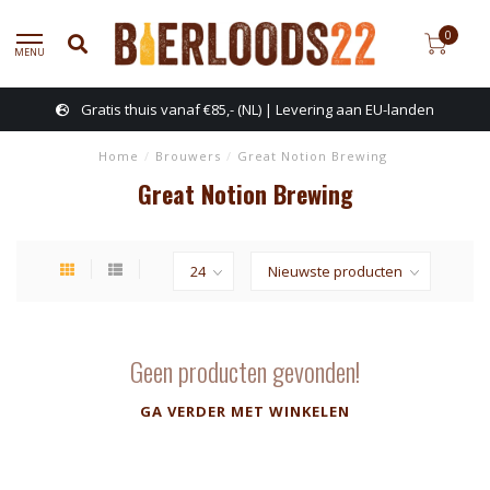
0
MENU
Gratis thuis vanaf €85,- (NL) | Levering aan EU-landen
Home
/
Brouwers
/
Great Notion Brewing
Great Notion Brewing
Geen producten gevonden!
GA VERDER MET WINKELEN