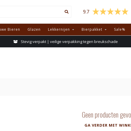
9.7
uwe Bieren
Glazen
Lekkernijen
Bierpakket
Sale%
Stevig verpakt | veilige verpakking tegen breukschade
Geen producten gevo
GA VERDER MET WINK