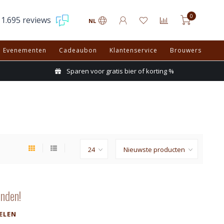
0
1.695 reviews
NL
Evenementen
Cadeaubon
Klantenservice
Brouwers
Sparen voor gratis bier of korting %
nden!
ELEN