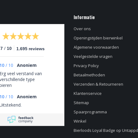
Informatie
Over ons
Openingstijden bierwinkel
Algemene voorwaarden
/
.7
10
1.695 reviews
Veelgestelde vragen
10
/
10
Anoniem
Privacy Policy
Erg veel verstand van
Betaalmethoden
verschillende type
Verzenden & Retourneren
bieren
Klantenservice
10
/
10
Anoniem
Sitemap
Uitstekend.
Spaarprogramma
Winkel
Bierloods Loyal Badge op Untapp