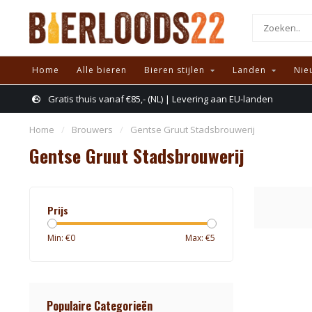
Home
Alle bieren
Bieren stijlen
Landen
Nie
Gratis thuis vanaf €85,- (NL) | Levering aan EU-landen
Home
/
Brouwers
/
Gentse Gruut Stadsbrouwerij
Gentse Gruut Stadsbrouwerij
Prijs
Min: €
0
Max: €
5
Populaire Categorieën