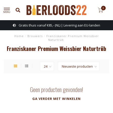
0
MENU
Gratis thuis vanaf €85,- (NL) | Levering aan EU-landen
Home
/
Brouwers
/
Franziskaner Premium Weissbier
Naturtrüb
Franziskaner Premium Weissbier Naturtrüb
Geen producten gevonden!
GA VERDER MET WINKELEN