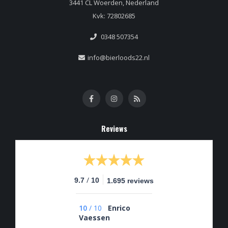
3441 CL Woerden, Nederland
Kvk: 72802685
0348 507354
info@bierloods22.nl
Reviews
/
9.7
10
1.695 reviews
10
/
10
Enrico
Vaessen