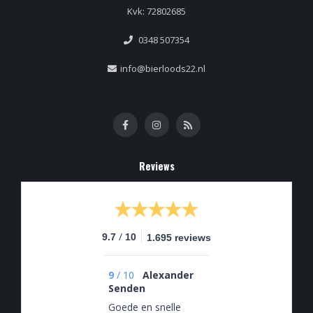
Kvk: 72802685
0348 507354
info@bierloods22.nl
Reviews
/
9.7
10
1.695 reviews
9
/
10
Alexander
Senden
Goede en snelle