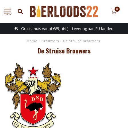
0
MENU
Gratis thuis vanaf €85,- (NL) | Levering aan EU-landen
Home
/
Brouwers
/
De Struise Brouwers
De Struise Brouwers