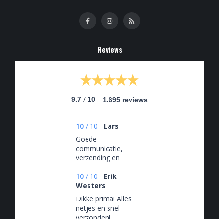
Reviews
/
9.7
10
1.695 reviews
10
/
10
Lars
Goede
communicatie,
verzending en
verpakking. Top
bieren!
10
/
10
Erik
Westers
Dikke prima! Alles
netjes en snel
verzonden!