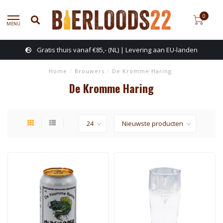
0
MENU
Gratis thuis vanaf €85,- (NL) | Levering aan EU-landen
Home
/
Brouwers
/
De Kromme Haring
De Kromme Haring