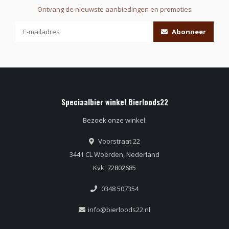
Ontvang de nieuwste aanbiedingen en promoties
Abonneer
Speciaalbier winkel Bierloods22
Bezoek onze winkel:
Voorstraat 22
3441 CL Woerden, Nederland
Kvk: 72802685
0348 507354
info@bierloods22.nl