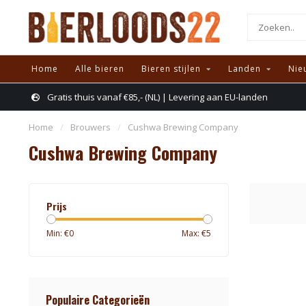
Home
Alle bieren
Bieren stijlen
Landen
Nie
Gratis thuis vanaf €85,- (NL) | Levering aan EU-landen
Home
/
Brouwers
/
Cushwa Brewing Company
Cushwa Brewing Company
Prijs
Min: €
0
Max: €
5
Populaire Categorieën