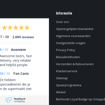
Informatie
Over ons
Openingstijden bierwinkel
Algemene voorwaarden
/
.7
10
1.694 reviews
Veelgestelde vragen
9
/
10
Anoniem
Privacy Policy
Awesome beers, fast
Betaalmethoden
delivery, very reliable
Verzenden & Retourneren
and helpful people.
Klantenservice
10
/
10
Ton Caris
Sitemap
Ze hebben
speciaalbieren die je
Spaarprogramma
in de supermarkt niet
Winkel
tegenkomt
Bierloods Loyal Badge op Untapp