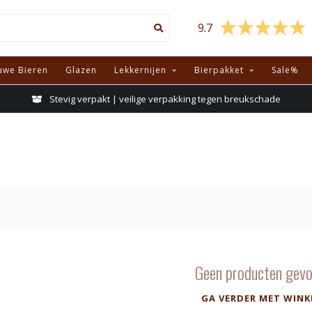
9.7
uwe Bieren
Glazen
Lekkernijen
Bierpakket
Sale%
Stevig verpakt | veilige verpakking tegen breukschade
Geen producten gevo
GA VERDER MET WINK