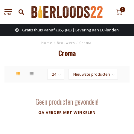
0
MENU
Gratis thuis vanaf €85,- (NL) | Levering aan EU-landen
Home
/
Brouwers
/
Croma
Croma
Geen producten gevonden!
GA VERDER MET WINKELEN