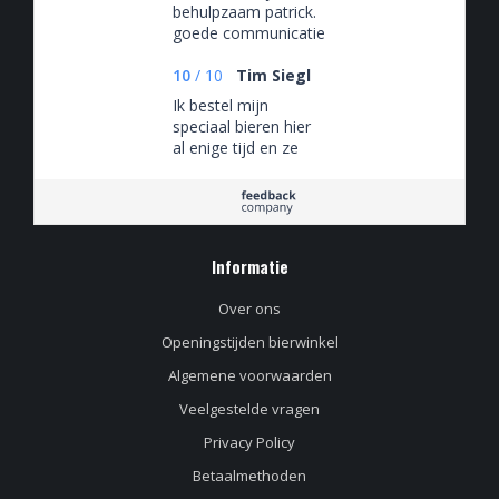
behulpzaam patrick.
goede communicatie
en bezorging.
10
/
10
Tim Siegl
Ik bestel mijn
speciaal bieren hier
al enige tijd en ze
zijn altijd even super.
Altijd super kwaliteit
en top levering. Ik
kan iedereen
Bierloods 22
Informatie
aanbevelen.
Over ons
Openingstijden bierwinkel
Algemene voorwaarden
Veelgestelde vragen
Privacy Policy
Betaalmethoden