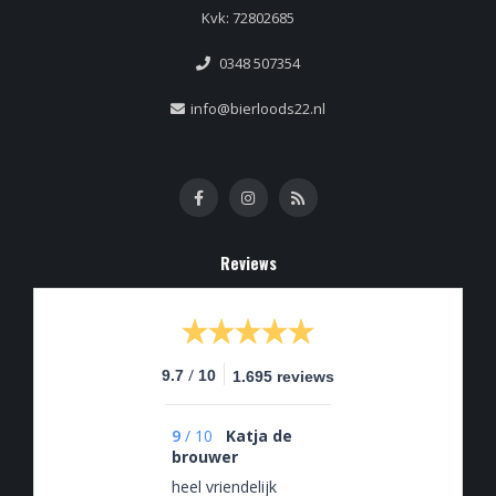
Kvk: 72802685
0348 507354
info@bierloods22.nl
Reviews
/
9.7
10
1.695 reviews
9
/
10
Katja de
brouwer
heel vriendelijk