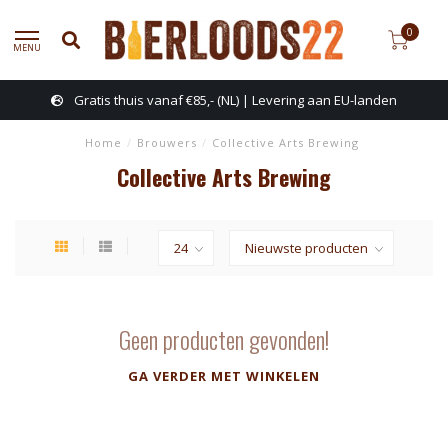
0
MENU
Gratis thuis vanaf €85,- (NL) | Levering aan EU-landen
Home
/
Brouwers
/
Collective Arts Brewing
Collective Arts Brewing
Geen producten gevonden!
GA VERDER MET WINKELEN