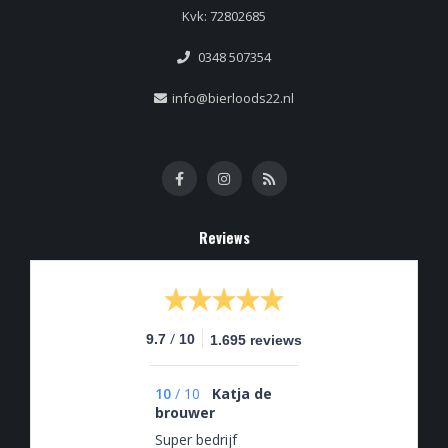
Kvk: 72802685
0348 507354
info@bierloods22.nl
Reviews
/
9.7
10
1.695 reviews
10
/
10
Katja de
brouwer
Super bedrijf