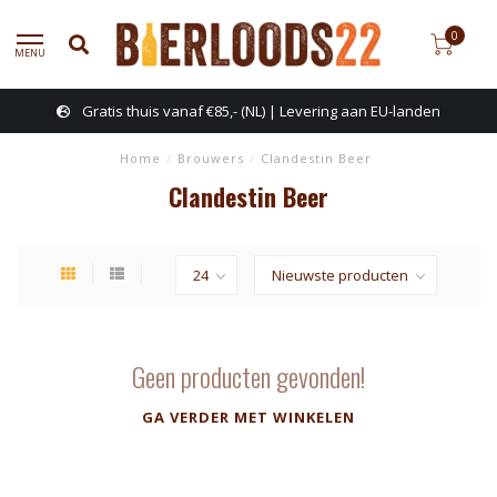
0
MENU
Gratis thuis vanaf €85,- (NL) | Levering aan EU-landen
Home
/
Brouwers
/
Clandestin Beer
Clandestin Beer
Geen producten gevonden!
GA VERDER MET WINKELEN