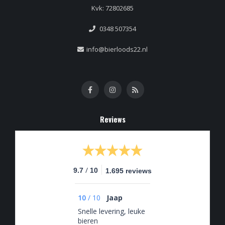
Kvk: 72802685
0348 507354
info@bierloods22.nl
Reviews
/
9.7
10
1.695 reviews
10
/
10
Jaap
Snelle levering, leuke
bieren