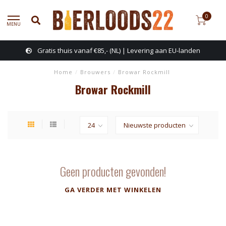
0
MENU
Gratis thuis vanaf €85,- (NL) | Levering aan EU-landen
Home
/
Brouwers
/
Browar Rockmill
Browar Rockmill
Geen producten gevonden!
GA VERDER MET WINKELEN