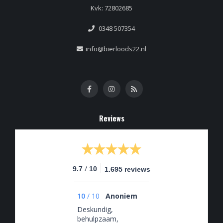
Kvk: 72802685
0348 507354
info@bierloods22.nl
Reviews
/
9.7
10
1.695 reviews
10
/
10
Anoniem
Deskundig,
behulpzaam,