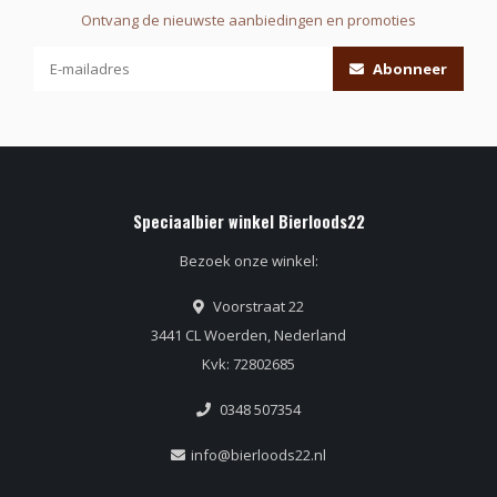
Ontvang de nieuwste aanbiedingen en promoties
Abonneer
Speciaalbier winkel Bierloods22
Bezoek onze winkel:
Voorstraat 22
3441 CL Woerden, Nederland
Kvk: 72802685
0348 507354
info@bierloods22.nl