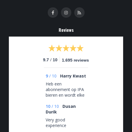
Reviews
/
9.7
10
1.695 reviews
9
/
10
Harry Kwast
Heb een
abonnement op IPA
bieren en wordt elke
maand verrast met
een nieuwe doos IPA
10
/
10
Dusan
Durik
Very good
experience