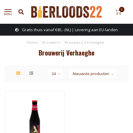
0
MENU
Gratis thuis vanaf €85,- (NL) | Levering aan EU-landen
Home
/
Brouwers
/
Brouwerij Verhaeghe
Brouwerij Verhaeghe