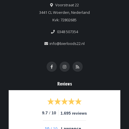
Voorstraat 22
3441 CL Woerden, Nederland
Kvk: 72802685
0348 507354
info@bierloods22.nl
Reviews
/
9.7
10
1.695 reviews
10
/
10
Lawrence