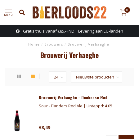
0
MENU
Gratis thuis vanaf €85,- (NL) | Levering aan EU-landen
Home
/
Brouwers
/
Brouwerij Verhaeghe
Brouwerij Verhaeghe
Brouwerij Verhaeghe - Duchesse Red
Sour - Flanders Red Ale | Untappd: 4.05
€3,49