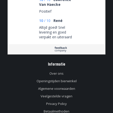
Van Haecke
Positief
10
/
10
René
Altijd goed! Snel
levering en goed
verpakt en uiteraard
altijd een zeer ruime
keus aan
verschillende bieren.
Informatie
Over ons
Openingstijden bierwinkel
Algemene voorwaarden
Veelgestelde vragen
Privacy Policy
Betaalmethoden