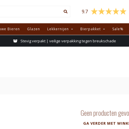
9.7
uwe Bieren
Glazen
Lekkernijen
Bierpakket
Sale%
Stevig verpakt | veilige verpakking tegen breukschade
Geen producten gevo
GA VERDER MET WINK