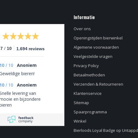
Informatie
Over ons
Openingstijden bierwinkel
Algemene voorwaarden
/
.7
10
1.694 reviews
Veelgestelde vragen
10
/
10
Anoniem
Privacy Policy
Geweldige bieren!
Betaalmethoden
Verzenden & Retourneren
10
/
10
Anoniem
Snelle levering van
Klantenservice
mooie en bijzondere
Sitemap
bieren
Spaarprogramma
Winkel
Bierloods Loyal Badge op Untapp