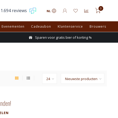
0
1.694 reviews
NL
Evenementen
Cadeaubon
Klantenservice
Brouwers
Sparen voor gratis bier of korting %
nden!
ELEN