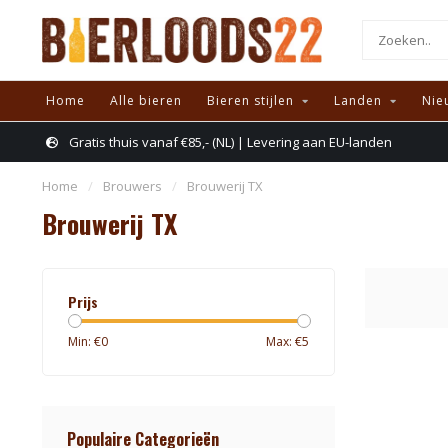
Home
Alle bieren
Bieren stijlen
Landen
Nie
Gratis thuis vanaf €85,- (NL) | Levering aan EU-landen
Home
/
Brouwers
/
Brouwerij TX
Brouwerij TX
Prijs
Min: €
0
Max: €
5
Populaire Categorieën