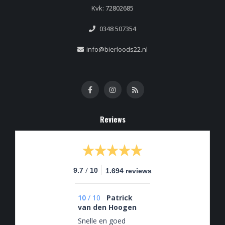
Kvk: 72802685
0348 507354
info@bierloods22.nl
Reviews
/
9.7
10
1.694 reviews
10
/
10
Patrick
van den Hoogen
Snelle en goed