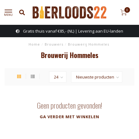
0
MENU
Gratis thuis vanaf €85,- (NL) | Levering aan EU-landen
Home
/
Brouwers
/
Brouwerij Hommeles
Brouwerij Hommeles
Geen producten gevonden!
GA VERDER MET WINKELEN