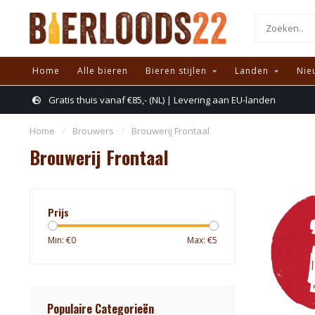
Home
Alle bieren
Bieren stijlen
Landen
Nie
Gratis thuis vanaf €85,- (NL) | Levering aan EU-landen
Home
/
Brouwers
/
Brouwerij Frontaal
Brouwerij Frontaal
Prijs
Min: €
0
Max: €
5
Populaire Categorieën