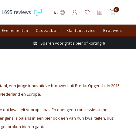
0
1.695 reviews
NL
Evenementen
Cadeaubon
Klantenservice
Brouwers
Sparen voor gratis bier of korting %
ntaal, een jonge innovatieve brouwerij uit Breda. Opgericht in 2015,
, Nederland en Europa.
e dat kwaliteit voorop staat. En doet geen concessies in het
erigens is balans in een bier ook een van hun kwaliteiten, dus
itgesproken bieren gaat.