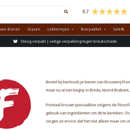
9.7
uwe Bieren
Glazen
Lekkernijen
Bierpakket
Sale%
Stevig verpakt | veilige verpakking tegen breukschade
Bestel bij bierloods je bieren van Brouwerij Fro
maar nu al een begrip in Breda, Noord-Brabant
Frontaal brouwt speciaalbier volgens de filosofi
gebruik van ingrediënten om dit te bereiken. Ov
zorgen ze ervoor dat het niet alleen maar om u