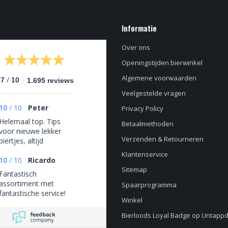
Informatie
Over ons
Openingstijden bierwinkel
Algemene voorwaarden
/
.7
10
1.695 reviews
Veelgestelde vragen
10
/
10
Peter
Privacy Policy
Helemaal top. Tips
Betaalmethoden
voor nieuwe lekker
Verzenden & Retourneren
biertjes, altijd
gezellig in de winkel
Klantenservice
en een mega
10
/
10
Ricardo
assortiment
Sitemap
Fantastisch
assortiment met
Spaarprogramma
fantastische service!
Winkel
Bierloods Loyal Badge op Untapp