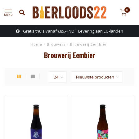
0
MENU
Gratis thuis vanaf €85,- (NL) | Levering aan EU-landen
Home
/
Brouwers
/
Brouwerij Eembier
Brouwerij Eembier