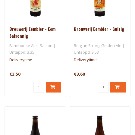
Brouwerij Eembier - Eem
Brouwerij Eembier - Gulzig
Saisonnig
Farmhouse Ale - Saison |
Belgian Strong Golden Ale |
Untappd: 3.35
Untappd: 3.53
Deliverytime
Deliverytime
€3,50
€3,60