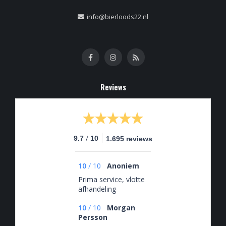
info@bierloods22.nl
Reviews
/
9.7
10
1.695 reviews
10
/
10
Anoniem
Prima service, vlotte
afhandeling
10
/
10
Morgan
Persson