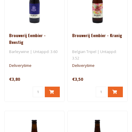
Brouwerij Eembier -
Brouwerij Eembier - Kranig
Beestig
Barleywine | Untappd: 3.60
Belgian Tripel | Untappd:
3.52
Deliverytime
Deliverytime
€3,80
€3,50