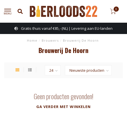
0
MENU
Gratis thuis vanaf €85,- (NL) | Levering aan EU-landen
Home
/
Brouwers
/
Brouwerij De Hoorn
Brouwerij De Hoorn
Geen producten gevonden!
GA VERDER MET WINKELEN