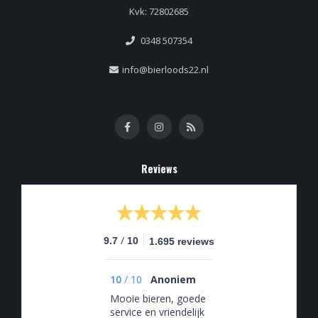
Kvk: 72802685
0348 507354
info@bierloods22.nl
Reviews
/
9.7
10
1.695 reviews
10
/
10
Anoniem
Mooie bieren, goede
service en vriendelijk