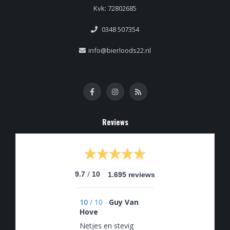
Kvk: 72802685
0348 507354
info@bierloods22.nl
Reviews
/
9.7
10
1.695 reviews
10
/
10
Guy Van
Hove
Netjes en stevig