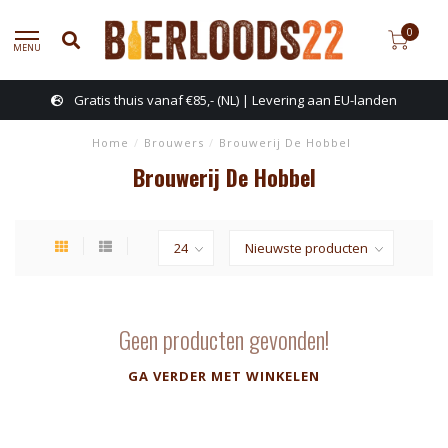
0
MENU
Gratis thuis vanaf €85,- (NL) | Levering aan EU-landen
Home
/
Brouwers
/
Brouwerij De Hobbel
Brouwerij De Hobbel
Geen producten gevonden!
GA VERDER MET WINKELEN