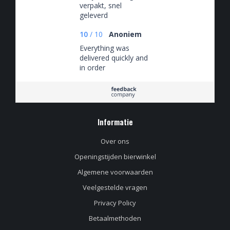
verpakt, snel
geleverd
10
/
10
Anoniem
Everything was
delivered quickly and
in order
Informatie
Over ons
Openingstijden bierwinkel
Algemene voorwaarden
Veelgestelde vragen
Privacy Policy
Betaalmethoden