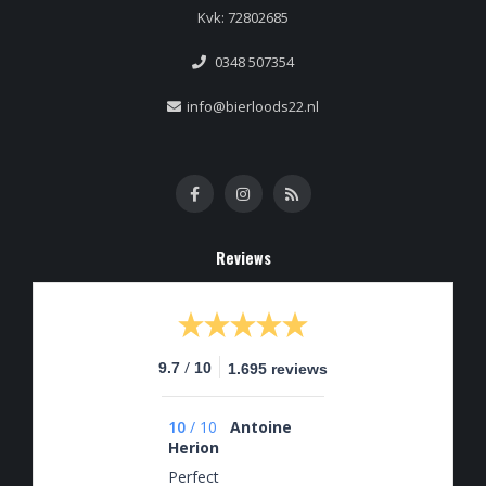
Kvk: 72802685
0348 507354
info@bierloods22.nl
Reviews
/
9.7
10
1.695 reviews
10
/
10
Antoine
Herion
Perfect