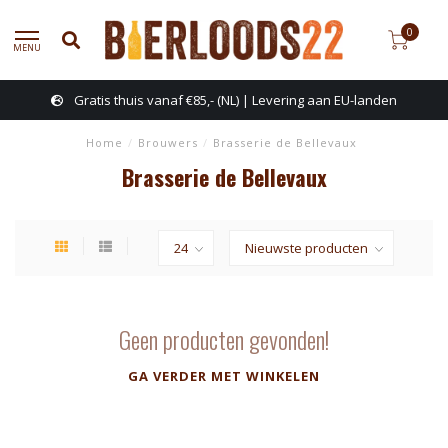
0
MENU
Gratis thuis vanaf €85,- (NL) | Levering aan EU-landen
Home
/
Brouwers
/
Brasserie de Bellevaux
Brasserie de Bellevaux
Geen producten gevonden!
GA VERDER MET WINKELEN