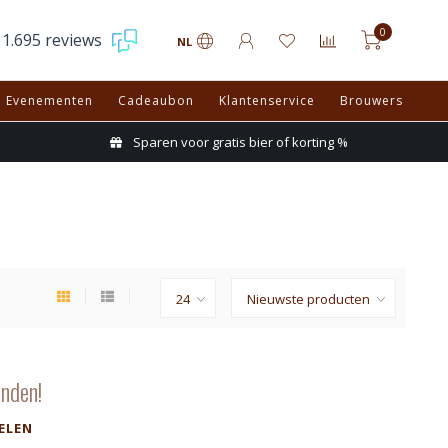
0
1.695 reviews
NL
Evenementen
Cadeaubon
Klantenservice
Brouwers
Sparen voor gratis bier of korting %
nden!
ELEN