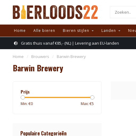
Home
Alle bieren
Bieren stijlen
Landen
Nie
Gratis thuis vanaf €85,- (NL) | Levering aan EU-landen
Home
/
Brouwers
/
Barwin Brewery
Barwin Brewery
Prijs
Min: €
0
Max: €
5
Populaire Categorieën