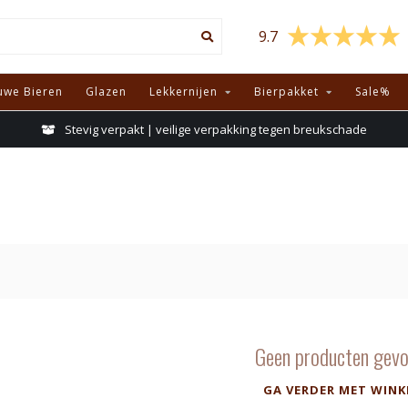
9.7
uwe Bieren
Glazen
Lekkernijen
Bierpakket
Sale%
Stevig verpakt | veilige verpakking tegen breukschade
Geen producten gevo
GA VERDER MET WINK