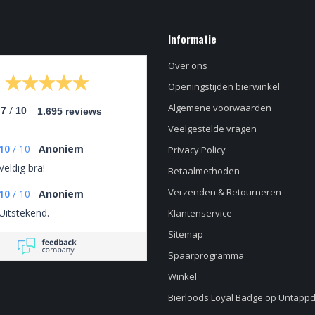
Informatie
Over ons
Openingstijden bierwinkel
Algemene voorwaarden
/
.7
10
1.695 reviews
Veelgestelde vragen
10
/
10
Anoniem
Privacy Policy
Veldig bra!
Betaalmethoden
Verzenden & Retourneren
10
/
10
Anoniem
Uitstekend.
Klantenservice
Sitemap
Spaarprogramma
Winkel
Bierloods Loyal Badge op Untapp