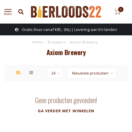
0
MENU
Gratis thuis vanaf €85,- (NL) | Levering aan EU-landen
Home
/
Brouwers
/
Axiom Brewery
Axiom Brewery
Geen producten gevonden!
GA VERDER MET WINKELEN