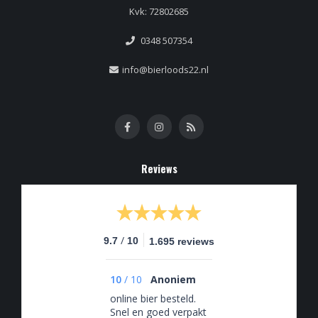
Kvk: 72802685
0348 507354
info@bierloods22.nl
Reviews
/
9.7
10
1.695 reviews
10
/
10
Anoniem
online bier besteld.
Snel en goed verpakt