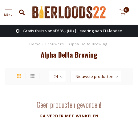
0
MENU
Gratis thuis vanaf €85,- (NL) | Levering aan EU-landen
Home
/
Brouwers
/
Alpha Delta Brewing
Alpha Delta Brewing
Geen producten gevonden!
GA VERDER MET WINKELEN