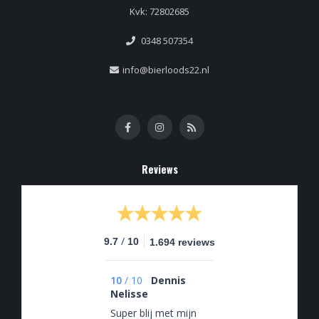
Kvk: 72802685
0348 507354
info@bierloods22.nl
Reviews
/
9.7
10
1.694 reviews
10
/
10
Dennis
Nelisse
Super blij met mijn