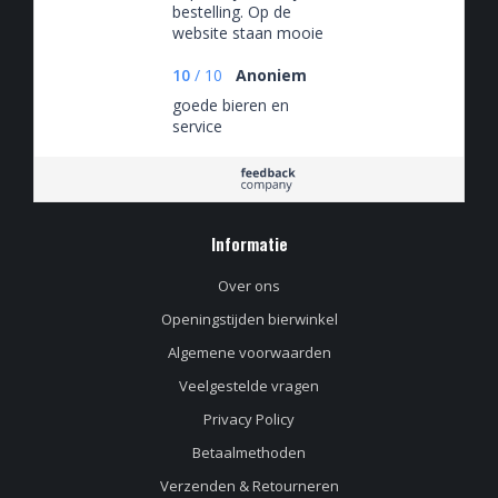
bestelling. Op de
website staan mooie
bieren van
verschillende bier
10
/
10
Anoniem
stijlen en
goede bieren en
brouwerijen. Fijn is
service
ook de optie om de
bezorging gratis op
te halen als je dit zou
willen. Voor de
bierliefhebber is er
Informatie
genoeg te vinden
dus ga zo door.
Over ons
Openingstijden bierwinkel
Algemene voorwaarden
Veelgestelde vragen
Privacy Policy
Betaalmethoden
Verzenden & Retourneren