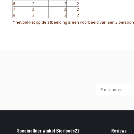
6
2
2
2
7
2
2
2
8
2
2
2
* het pakket op de afbeelding is een voorbeeld van een 3 persoons
Speciaalbier winkel Bierloods22
Reviews