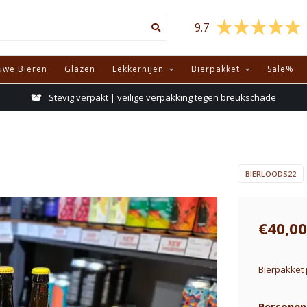
9.7
uwe Bieren
Glazen
Lekkernijen
Bierpakket
Sale%
Stevig verpakt | veilige verpakking tegen breukschade
BIERLOODS22
€40,00
Bierpakket 
Personen