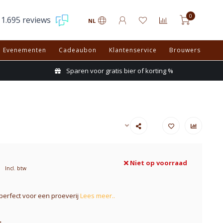
0
1.695 reviews
NL
Evenementen
Cadeaubon
Klantenservice
Brouwers
Sparen voor gratis bier of korting %
Niet op voorraad
Incl. btw
perfect voor een proeverij
Lees meer..
: