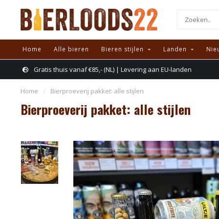
Home
Alle bieren
Bieren stijlen
Landen
Nie
Gratis thuis vanaf €85,- (NL) | Levering aan EU-landen
Home
/
Bierproeverij pakket: alle stijlen
Bierproeverij pakket: alle stijlen