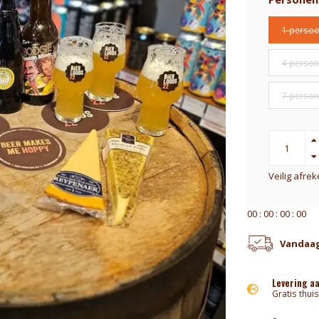
1 perso
4 perso
7 perso
Veilig afre
0
0
:
0
0
:
0
0
:
0
0
Vandaag
Levering a
Gratis thuis