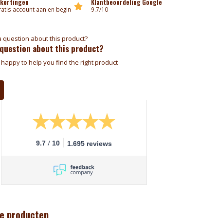
 kortingen
Klantbeoordeling Google
atis account aan en begin
9.7/10
 question about this product?
happy to help you find the right product
/
9.7
10
1.695 reviews
e producten