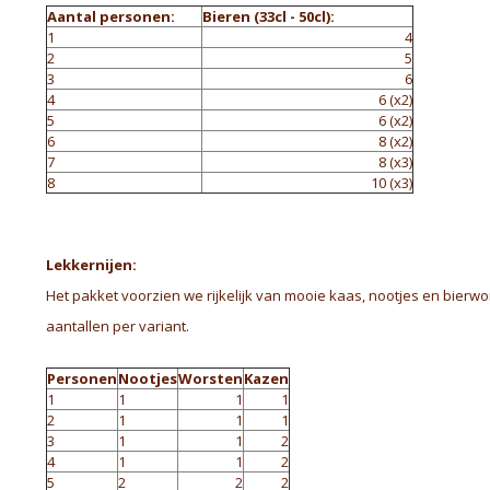
Aantal personen:
Bieren (33cl - 50cl):
1
4
2
5
3
6
4
6 (x2)
5
6 (x2)
6
8 (x2)
7
8 (x3)
8
10 (x3)
Lekkernijen:
Het pakket voorzien we rijkelijk van mooie kaas, nootjes en bierwo
aantallen per variant.
Personen
Nootjes
Worsten
Kazen
1
1
1
1
2
1
1
1
3
1
1
2
4
1
1
2
5
2
2
2