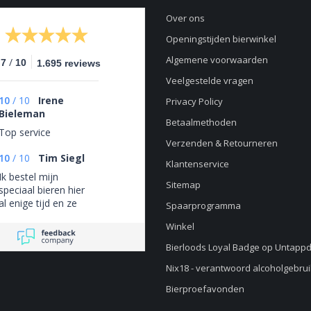
Over ons
Openingstijden bierwinkel
Algemene voorwaarden
/
.7
10
1.695 reviews
Veelgestelde vragen
10
/
10
Irene
Privacy Policy
Bieleman
Betaalmethoden
Top service
Verzenden & Retourneren
10
/
10
Tim Siegl
Klantenservice
Ik bestel mijn
Sitemap
speciaal bieren hier
al enige tijd en ze
Spaarprogramma
zijn altijd even super.
Winkel
Altijd super kwaliteit
en top levering. Ik
Bierloods Loyal Badge op Untapp
kan iedereen
Nix18 - verantwoord alcoholgebrui
Bierloods 22
aanbevelen.
Bierproefavonden