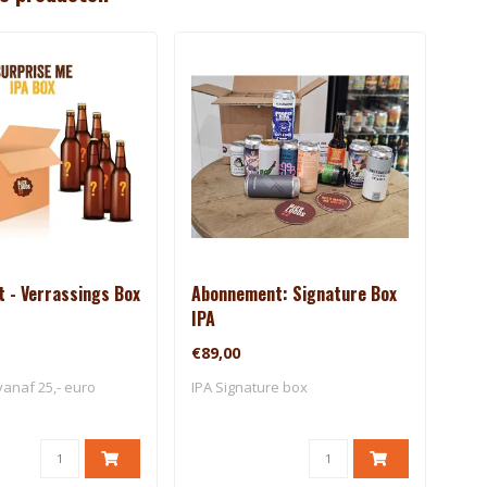
t - Verrassings Box
Abonnement: Signature Box
Bie
IPA
Ver
€89,00
€29
vanaf 25,- euro
IPA Signature box
Zet 
vier