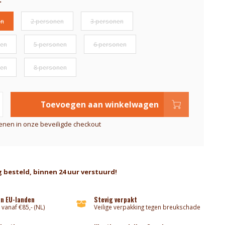
on
2 personen
3 personen
nen
5 personen
6 personen
nen
8 personen
Toevoegen aan winkelwagen
kenen in onze beveiligde checkout
 besteld, binnen 24 uur verstuurd!
an EU-landen
Stevig verpakt
 vanaf €85,- (NL)
Veilige verpakking tegen breukschade