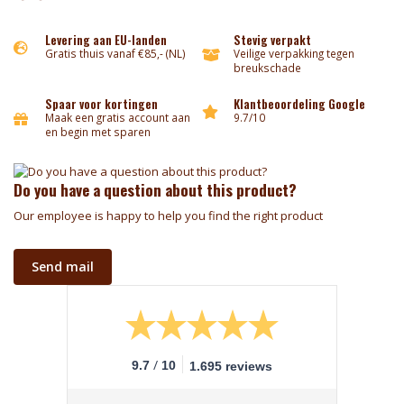
Levering aan EU-landen
Stevig verpakt
Gratis thuis vanaf €85,- (NL)
Veilige verpakking tegen
breukschade
Spaar voor kortingen
Klantbeoordeling Google
Maak een gratis account aan
9.7/10
en begin met sparen
Do you have a question about this product?
Our employee is happy to help you find the right product
Send mail
/
9.7
10
1.695 reviews