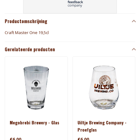
Productomschrijving
Craft Master One 19,5cl
Gerelateerde producten
Megobrebi Brewery - Glas
Uiltje Brewing Company -
Proefglas
€6,00
€6,00