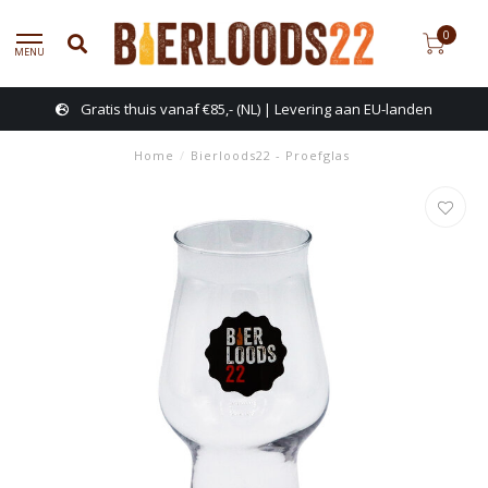
0
MENU
Gratis thuis vanaf €85,- (NL) | Levering aan EU-landen
Home
/
Bierloods22 - Proefglas