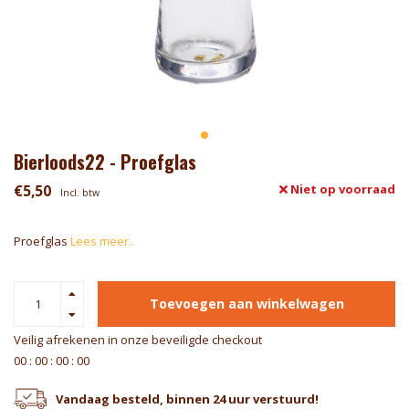
Bierloods22 - Proefglas
€5,50
Niet op voorraad
Incl. btw
Proefglas
Lees meer..
Toevoegen aan winkelwagen
Veilig afrekenen in onze beveiligde checkout
0
0
:
0
0
:
0
0
:
0
0
Vandaag besteld, binnen 24 uur verstuurd!