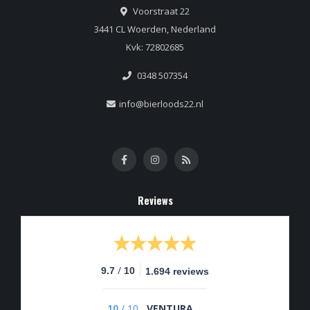
Voorstraat 22
3441 CL Woerden, Nederland
Kvk: 72802685
0348 507354
info@bierloods22.nl
Reviews
/
9.7
10
1.694 reviews
10
/
10
VENTURA