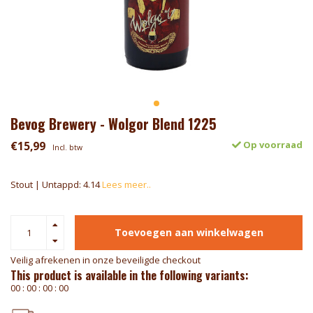
Bevog Brewery - Wolgor Blend 1225
€15,99
Op voorraad
Incl. btw
Stout | Untappd: 4.14
Lees meer..
Toevoegen aan winkelwagen
Veilig afrekenen in onze beveiligde checkout
This product is available in the following variants:
0
0
:
0
0
:
0
0
:
0
0