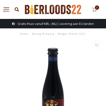
0
MENU
Gratis thuis vanaf €85,- (NL) | Levering aan EU-landen
Home
/
Bevog Brewery - Wolgor Blend 1225