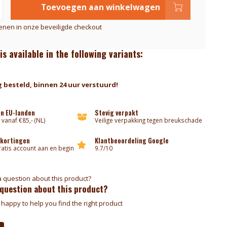
Toevoegen aan winkelwagen
kenen in onze beveiligde checkout
is available in the following variants:
 besteld, binnen 24 uur verstuurd!
an EU-landen
Stevig verpakt
 vanaf €85,- (NL)
Veilige verpakking tegen breukschade
 kortingen
Klantbeoordeling Google
atis account aan en begin
9.7/10
 question about this product?
happy to help you find the right product