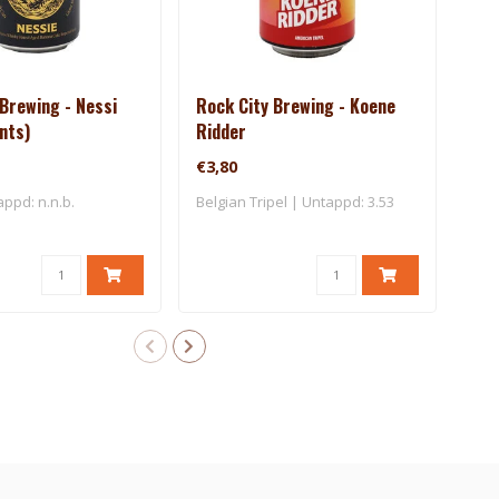
Brewing - Nessi
Rock City Brewing - Koene
Roc
ants)
Ridder
Mon
€3,80
€7,
appd: n.n.b.
Belgian Tripel | Untappd: 3.53
IPA 