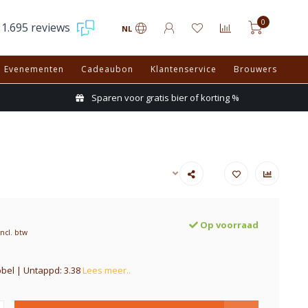
0
1.695 reviews
NL
Evenementen
Cadeaubon
Klantenservice
Brouwers
Sparen voor gratis bier of korting %
Op voorraad
Incl. btw
bel | Untappd: 3.38
Lees meer..