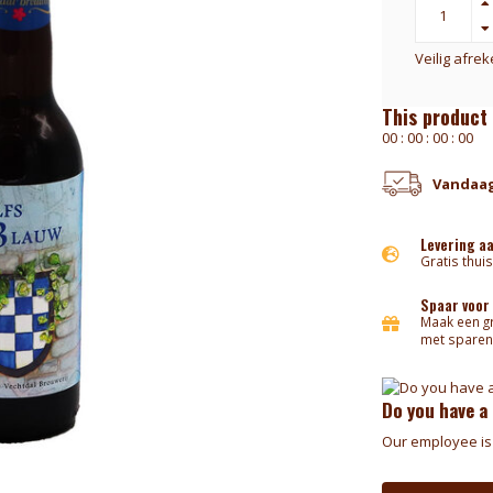
Veilig afre
This product 
0
0
:
0
0
:
0
0
:
0
0
Vandaag
Levering a
Gratis thuis
Spaar voor
Maak een gr
met sparen
Do you have a
Our employee is 