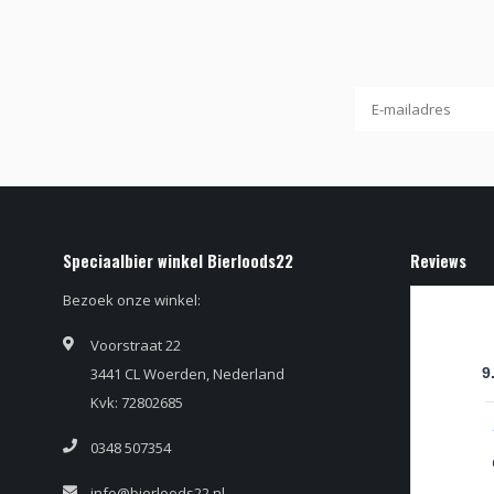
Speciaalbier winkel Bierloods22
Reviews
Bezoek onze winkel:
Voorstraat 22
3441 CL Woerden, Nederland
9
Kvk: 72802685
0348 507354
info@bierloods22.nl