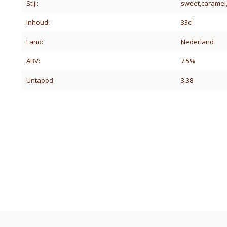
Stijl:
sweet,caramel,l
Inhoud:
33cl
Land:
Nederland
ABV:
7.5%
Untappd:
3.38