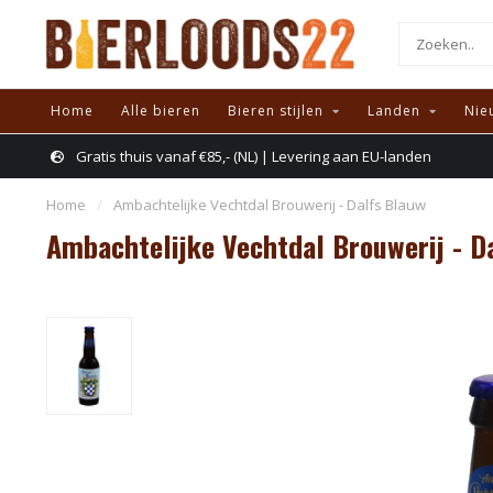
Home
Alle bieren
Bieren stijlen
Landen
Nie
Gratis thuis vanaf €85,- (NL) | Levering aan EU-landen
Home
/
Ambachtelijke Vechtdal Brouwerij - Dalfs Blauw
Ambachtelijke Vechtdal Brouwerij - D