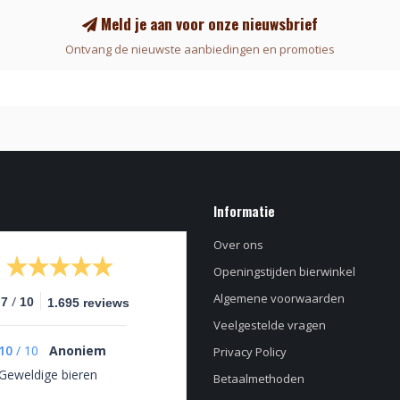
Meld je aan voor onze nieuwsbrief
Ontvang de nieuwste aanbiedingen en promoties
Informatie
Over ons
Openingstijden bierwinkel
Algemene voorwaarden
/
.7
10
1.695 reviews
Veelgestelde vragen
10
/
10
Anoniem
Privacy Policy
Geweldige bieren
Betaalmethoden