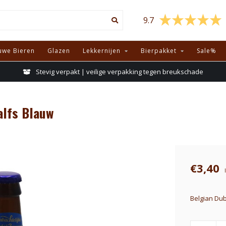
9.7
uwe Bieren
Glazen
Lekkernijen
Bierpakket
Sale%
Stevig verpakt | veilige verpakking tegen breukschade
alfs Blauw
€3,40
Belgian Dub