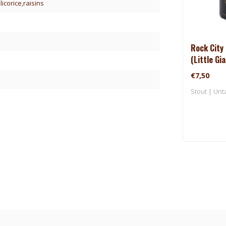
icorice,raisins
Rock City 
(Little Gi
€7,50
Stout | Unt