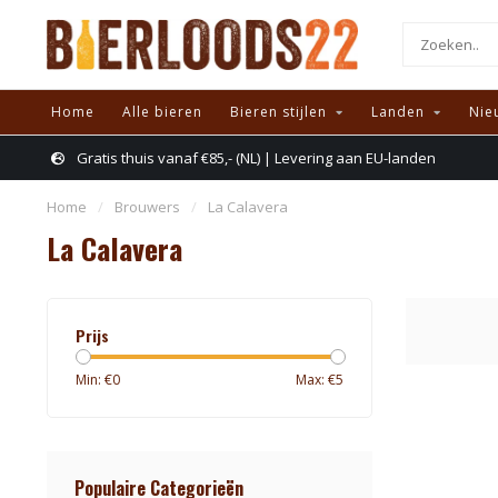
Home
Alle bieren
Bieren stijlen
Landen
Nie
Gratis thuis vanaf €85,- (NL) | Levering aan EU-landen
Home
/
Brouwers
/
La Calavera
La Calavera
Prijs
Min: €
0
Max: €
5
Populaire Categorieën