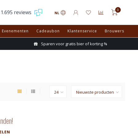
0
1.695 reviews
NL
Evenementen
Cadeaubon
Klantenservice
Brouwers
Sparen voor gratis bier of korting %
nden!
ELEN