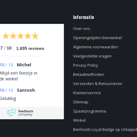
Informatie
Over ons
Openingstijden bierwinkel
Algemene voorwaarden
/
.7
10
1.695 reviews
Veelgestelde vragen
10
/
10
Michel
Privacy Policy
Altijd een feestje in
Betaalmethoden
de winkel
Verzenden & Retourneren
10
/
10
Santosh
Klantenservice
Gelukkig
Sitemap
Spaarprogramma
Winkel
Bierloods Loyal Badge op Untapp