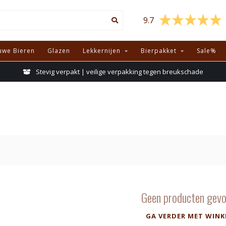
9.7
uwe Bieren
Glazen
Lekkernijen
Bierpakket
Sale%
Stevig verpakt | veilige verpakking tegen breukschade
Geen producten gevo
GA VERDER MET WINK